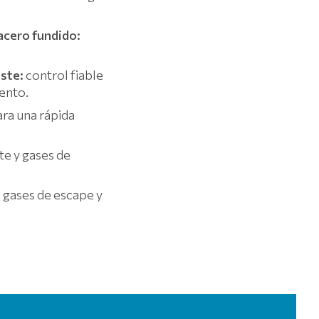
 acero fundido:
aste:
control fiable
ento.
ara una rápida
te y gases de
s gases de escape y