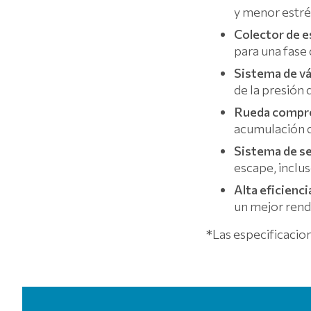
y menor estré
Colector de es
para una fase
Sistema de vá
de la presión
Rueda compre
acumulación d
Sistema de sel
escape, inclus
Alta eficienc
un mejor rend
*Las especificacion