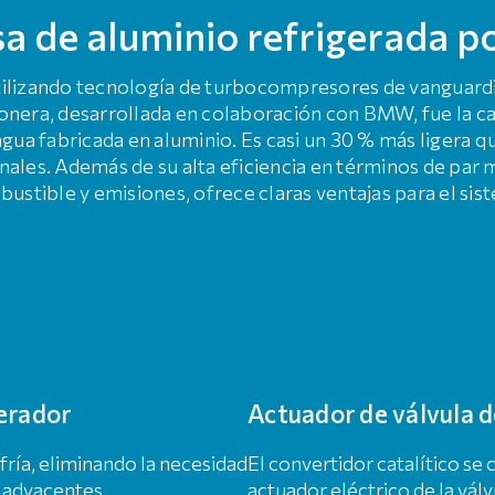
a de aluminio refrigerada p
ilizando tecnología de turbocompresores de vanguardia 
onera, desarrollada en colaboración con BMW, fue la car
gua fabricada en aluminio. Es casi un 30 % más ligera q
nales. Además de su alta eficiencia en términos de par
ustible y emisiones, ofrece claras ventajas para el sis
gerador
Actuador de válvula 
fría, eliminando la necesidad
El convertidor catalítico se
 adyacentes.
actuador eléctrico de la vál