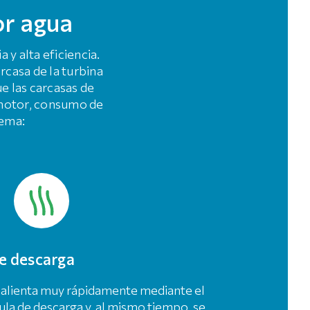
or agua
y alta eficiencia.
casa de la turbina
ue las carcasas de
 motor, consumo de
tema:
de descarga
 calienta muy rápidamente mediante el
vula de descarga y, al mismo tiempo, se