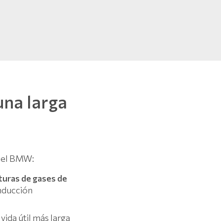
una larga
ésel BMW:
turas de gases de
onducción
vida útil más larga