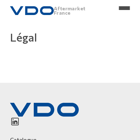
Aftermarket
France
Légal
LinkedIn
Catalogue