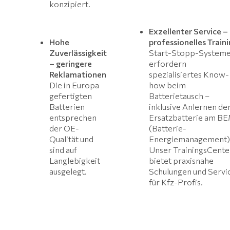
konzipiert.
Exzellenter Service –
Hohe
professionelles Train
Zuverlässigkeit
Start-Stopp-System
– geringere
erfordern
Reklamationen
spezialisiertes Know-
Die in Europa
how beim
gefertigten
Batterietausch –
Batterien
inklusive Anlernen de
entsprechen
Ersatzbatterie am B
der OE-
(Batterie-
Qualität und
Energiemanagement)
sind auf
Unser TrainingsCente
Langlebigkeit
bietet praxisnahe
ausgelegt.
Schulungen und Servi
für Kfz-Profis.